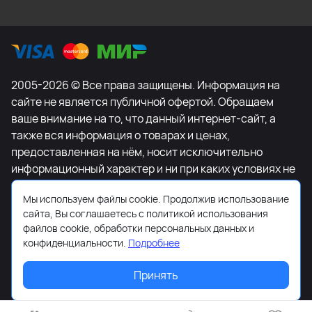
2005-2026 © Все права защищены. Информация на
сайте не является публичной офертой. Обращаем
ваше внимание на то, что данный интернет-сайт, а
также вся информация о товарах и ценах,
предоставленная на нём, носит исключительно
информационный характер и ни при каких условиях не
является публичной офертой, определяемой
Мы используем файлы cookie. Продолжив использование
положениями Статьи 437 Гражданского кодекса
сайта, Вы соглашаетесь с политикой использования
Российской Федерации. Для получения подробной
файлов cookie, обработки персональных данных и
информации о наличии и стоимости указанных
конфиденциальности.
Подробнее
товаров и (или) услуг, пожалуйста, обращайтесь к
менеджеру сайта с помощью специальной формы
Принять
связи или по телефону +7-495-627-77-11.