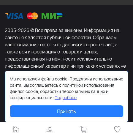
2005-2026 © Все права защищены. Информация на
сайте не является публичной офертой. Обращаем
ваше внимание на то, что данный интернет-сайт, а
также вся информация о товарах и ценах,
предоставленная на нём, носит исключительно
информационный характер и ни при каких условиях не
является публичной офертой, определяемой
Мы используем файлы cookie. Продолжив использование
положениями Статьи 437 Гражданского кодекса
сайта, Вы соглашаетесь с политикой использования
Российской Федерации. Для получения подробной
файлов cookie, обработки персональных данных и
информации о наличии и стоимости указанных
конфиденциальности.
Подробнее
товаров и (или) услуг, пожалуйста, обращайтесь к
менеджеру сайта с помощью специальной формы
Принять
связи или по телефону +7-495-627-77-11.