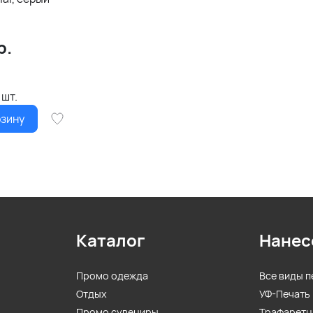
р.
0
шт.
рзину
Каталог
Нанес
Промо одежда
Все виды п
Отдых
УФ-Печать
Промо сувениры
Трафаретн