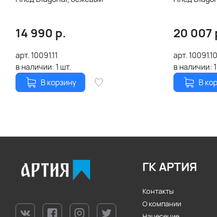
14 990
р.
20 007
арт.
10091.11
арт.
10091.1
в наличии:
1
шт.
в наличии:
1
В корзину
В ко
ГК АРТИЯ
Контакты
О компании
Нанесение