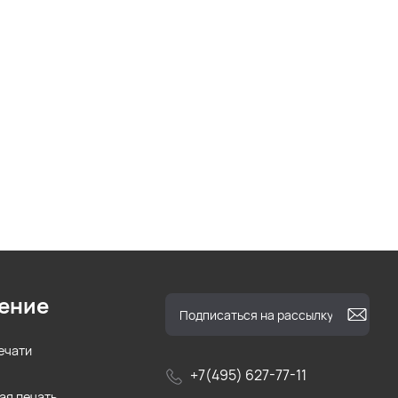
ение
ечати
+7(495) 627-77-11
ая печать