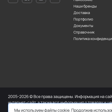
Наши бренды
Доставка
Портфолио
Документы
Справочник
Политика конфиденц
2005-2026 © Все права защищены. Информация на сайт
интернет-сайт, а также вся информация о товарах и ц
при каких условиях не является публичной офертой, 
Мы используем файлы cookie. Продолжив использов