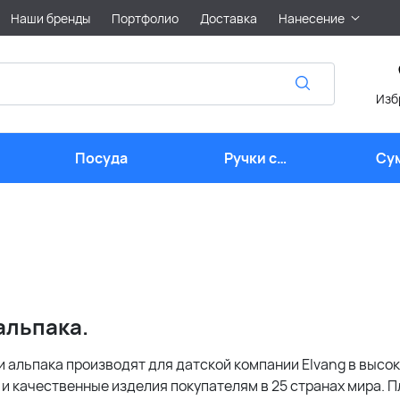
Наши бренды
Портфолио
Доставка
Нанесение
Изб
Посуда
Ручки с
Су
логотипом
альпака.
и альпака производят для датской компании Elvang в высо
и качественные изделия покупателям в 25 странах мира. П