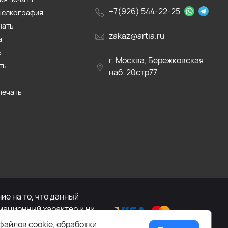
+7(926) 544-22-25
шелкография
чать
zakaz@artia.ru
а
ь
г. Москва, Бережковская
ть
наб. 20стр77
печать
е на то, что данный
мационный характер и ни
са Российской Федерации.
файлов cookie, обработки