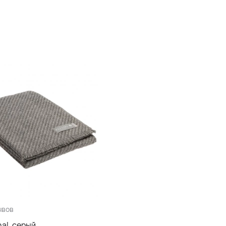
ывов
al, серый