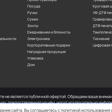
Посуда
Круговая 
Ручки
УФ-ДТФ пе
Сумки
Гравировк
Зонты
ДТФ печат
Ежедневники и блокноты
Тампопеча
иальности
Электроника
Тиснение
Корпоративные подарки
Цифровая 
Наградная продукция
Упаковка
Дом
е не является публичной офертой. Обращаем ваше внимани
енах, предоставленная на нём, носит исключительно инфор
определяемой положениями Статьи 437 Гражданского кодек
ание сайта, Вы соглашаетесь с политикой использования 