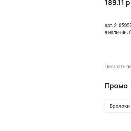
189.11
р
арт.
2-8395
в наличии:
Показать по
Промо
Брелоки