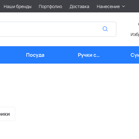
Наши бренды
Портфолио
Доставка
Нанесение
Изб
Посуда
Ручки с
Су
логотипом
рики