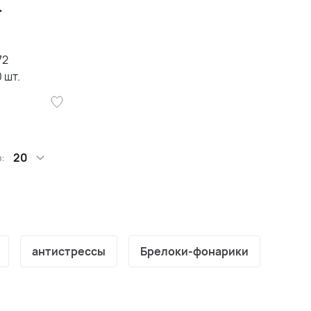
.
72
0
шт.
:
20
антистрессы
Брелоки-фонарики