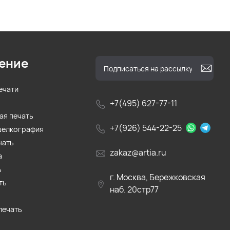
ение
ечати
+7(495) 627-77-11
ая печать
+7(926) 544-22-25
шелкография
чать
zakaz@artia.ru
а
ь
г. Москва, Бережковская
ть
наб. 20стр77
печать