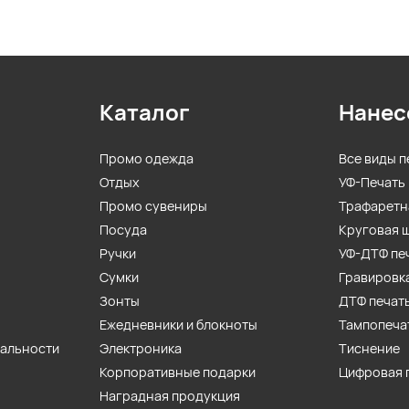
Каталог
Нанес
Промо одежда
Все виды п
Отдых
УФ-Печать
Промо сувениры
Трафаретн
Посуда
Круговая 
Ручки
УФ-ДТФ пе
Сумки
Гравировк
Зонты
ДТФ печат
Ежедневники и блокноты
Тампопеча
иальности
Электроника
Тиснение
Корпоративные подарки
Цифровая 
Наградная продукция