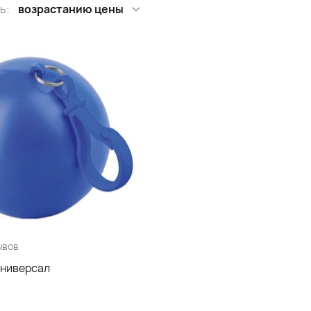
ь:
возрастанию цены
ывов
ниверсал