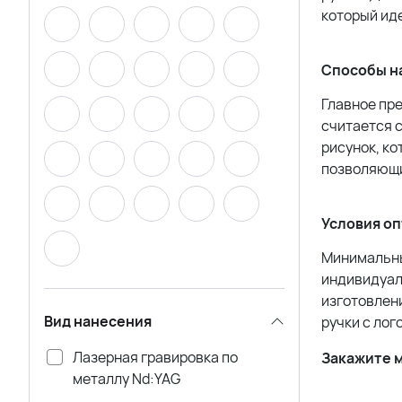
который ид
Способы н
Главное пр
считается 
рисунок, ко
позволяющи
Условия оп
Минимальный
индивидуал
изготовлени
Вид нанесения
ручки с лог
Лазерная гравировка по
Закажите м
металлу Nd:YAG