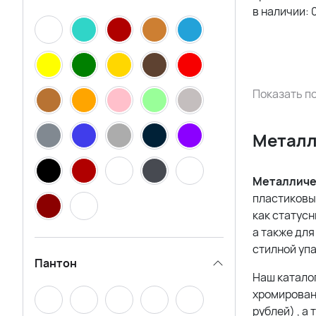
в наличии:
Авторский дизайн Знаков
Внимания
Показать по
Металл
Металличе
пластиковы
как статус
а также дл
стилной уп
Пантон
Наш катало
хромирован
рублей)
, а