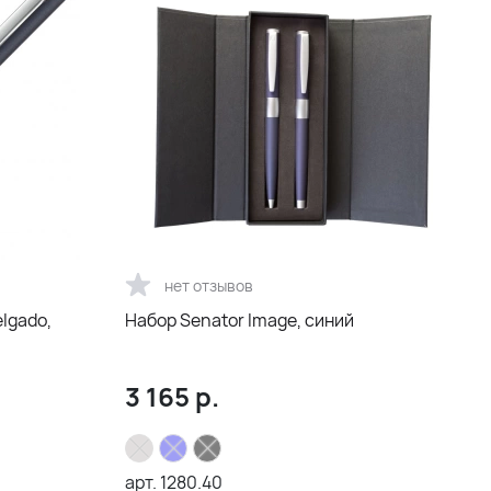
нет отзывов
lgado,
Набор Senator Image, синий
3 165
р.
арт.
1280.40