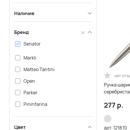
Наличие
Бренд
Senator
Markli
Matteo Tantini
нет отз
Open
Ручка шарик
серебриста
Parker
277
р.
Pininfarina
Rezolution
Цвет
Troika
арт.
1218.10