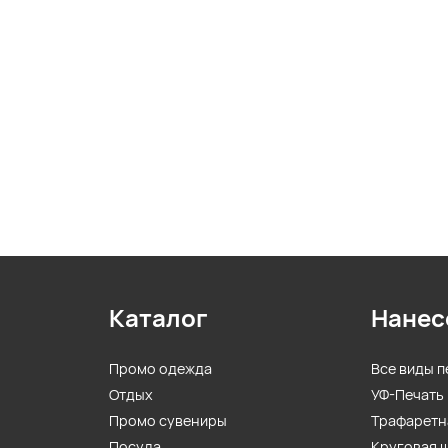
Каталог
Нанес
Промо одежда
Все виды п
Отдых
УФ-Печать
Промо сувениры
Трафаретн
Посуда
Круговая 