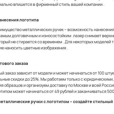
еально впишется в фирменный стиль вашей компании
.
анесения логотипа
еимущество металлических ручек – возможность нанесения
самым долговечным и износостойким: лазер снимает верхни
торый не стирается со временем
. Для некоторых моделей 
е наносить цветные изображения
.
тового заказа
 заказ зависит от модели и может начинаться от 100 штук
ьные скидки до 25%. Мы работаем только с юридическими, 
я образцов и организуем доставку по Москве и всей Росси
отипом может начинаться от 49 рублей и заканчиваться 50
еталлические ручки с логотипом – создайте стильный 