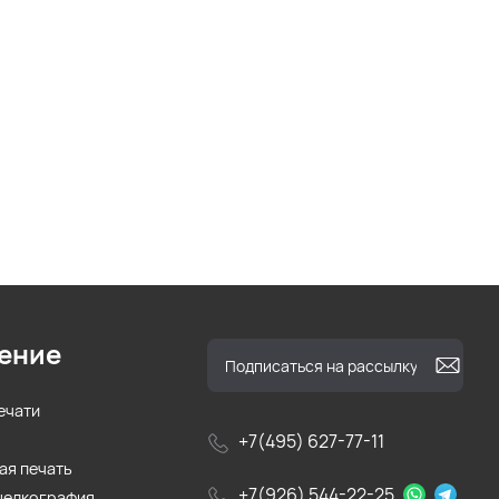
ение
ечати
+7(495) 627-77-11
ая печать
+7(926) 544-22-25
шелкография