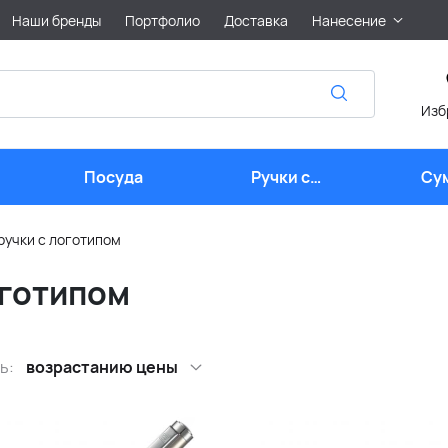
Наши бренды
Портфолио
Доставка
Нанесение
Изб
Посуда
Ручки с
Су
логотипом
ручки с логотипом
оготипом
ь:
возрастанию цены