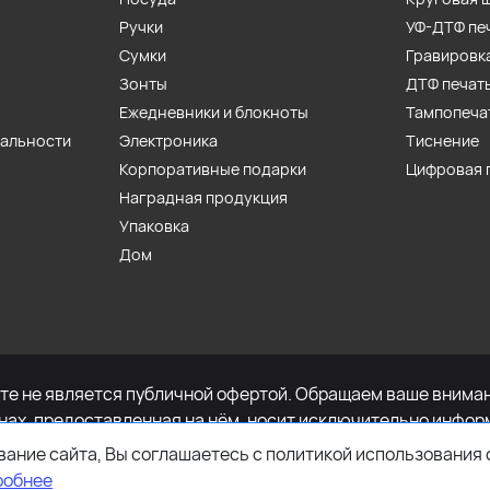
Ручки
УФ-ДТФ пе
Сумки
Гравировк
Зонты
ДТФ печат
Ежедневники и блокноты
Тампопеча
иальности
Электроника
Тиснение
Корпоративные подарки
Цифровая 
Наградная продукция
Упаковка
Дом
е не является публичной офертой. Обращаем ваше внимани
енах, предоставленная на нём, носит исключительно инфор
определяемой положениями Статьи 437 Гражданского кодек
ание сайта, Вы соглашаетесь с политикой использования 
имости указанных товаров и (или) услуг, пожалуйста, обр
робнее