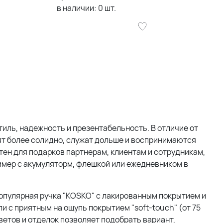
в наличии:
0
шт.
тиль, надежность и презентабельность. В отличие от
ят более солидно, служат дольше и воспринимаются
тен для подарков партнерам, клиентам и сотрудникам,
имер с акумуляторм, флешкой или ежедневником в
популярная ручка "KOSKO" с лакированным покрытием и
ли с приятным на ощупь покрытием "soft-touch" (от 75
ветов и отделок позволяет подобрать вариант,