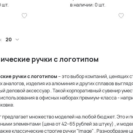
0
шт.
в наличии:
0
шт.
:
20
ические ручки с логотипом
ские ручки с логотипом
– это выбор компаний, ценящих с
х аналогов, изделия из алюминия и других сплавов выгляд
ный деловой аксессуар
. Такой корпоративный сувенир умес
я использования в офисных наборах премиум-класса - напр
аковке
.
г предлагает множество моделей на любой бюджет. Это и 
ными элементами (цена от 42–65 рублей за штуку)
, и моде
 также классические строгие ручки "Image"
. Разнообразие ц