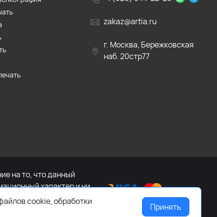
чать
zakaz@artia.ru
а
ь
г. Москва, Бережковская
ть
наб. 20стр77
печать
е на то, что данный
мационный характер и ни
са Российской Федерации.
файлов cookie, обработки
Принять
ащайтесь к менеджеру